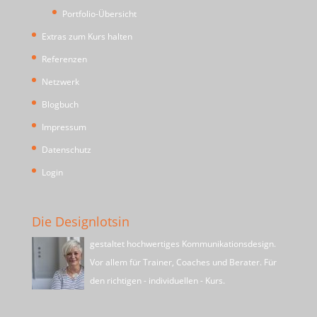
Portfolio-Übersicht
Extras zum Kurs halten
Referenzen
Netzwerk
Blogbuch
Impressum
Datenschutz
Login
Die Designlotsin
gestaltet hochwertiges Kommunikationsdesign.
Vor allem für Trainer, Coaches und Berater. Für
den richtigen - individuellen - Kurs.