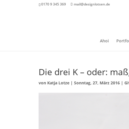
0170 9 345 369
mail@designlotsen.de
Ahoi
Portfo
Die drei K – oder: ma
von
Katja Lotze
|
Sonntag, 27, März 2016
|
Gi