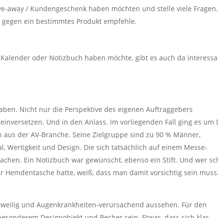
ve-away / Kundengeschenk haben möchten und stelle viele Fragen
h gegen ein bestimmtes Produkt empfehle.
 Kalender oder Notizbuch haben möchte, gibt es auch da interess
ben. Nicht nur die Perspektive des eigenen Auftraggebers
inversetzen. Und in den Anlass. Im vorliegenden Fall ging es um 
 aus der AV-Branche. Seine Zielgruppe sind zu 90 % Männer,
, Wertigkeit und Design. Die sich tatsächlich auf einem Messe-
achen. Ein Notizbuch war gewünscht, ebenso ein Stift. Und wer s
r Hemdentasche hatte, weiß, dass man damit vorsichtig sein muss
gweilig und Augenkrankheiten-verursachend aussehen. Für den
besonderem Designobjekt und Becher sein. Etwas, dass sich klar