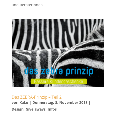
und Beraterinnen....
Das ZEBRA-Prinzip – Teil 2
von
KaLo
|
Donnerstag, 8, November 2018
|
Design
,
Give aways
,
Infos