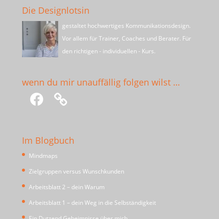
Die Designlotsin
gestaltet hochwertiges Kommunikationsdesign.
Vor allem für Trainer, Coaches und Berater. Für
den richtigen - individuellen - Kurs.
wenn du mir unauffällig folgen wilst …
Facebook
Im Blogbuch
Mindmaps
Zielgruppen versus Wunschkunden
Arbeitsblatt 2 – dein Warum
Arbeitsblatt 1 – dein Weg in die Selbständigkeit
Ein Dutzend Geheimnisse über mich …