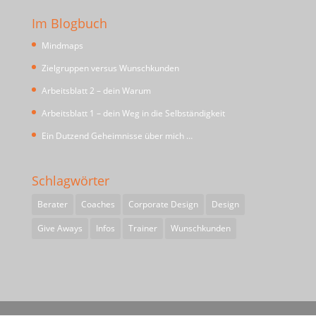
Im Blogbuch
Mindmaps
Zielgruppen versus Wunschkunden
Arbeitsblatt 2 – dein Warum
Arbeitsblatt 1 – dein Weg in die Selbständigkeit
Ein Dutzend Geheimnisse über mich …
Schlagwörter
Berater
Coaches
Corporate Design
Design
Give Aways
Infos
Trainer
Wunschkunden