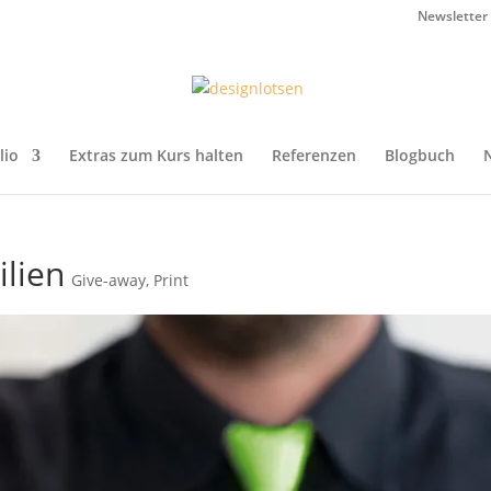
Newsletter
lio
Extras zum Kurs halten
Referenzen
Blogbuch
lien
Give-away
,
Print