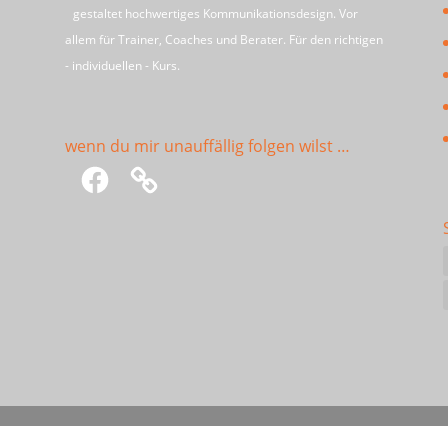
gestaltet hochwertiges Kommunikationsdesign. Vor
allem für Trainer, Coaches und Berater. Für den richtigen
- individuellen - Kurs.
wenn du mir unauffällig folgen wilst …
Facebook