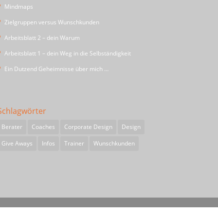
Mindmaps
Zielgruppen versus Wunschkunden
Arbeitsblatt 2 – dein Warum
Arbeitsblatt 1 – dein Weg in die Selbständigkeit
Ein Dutzend Geheimnisse über mich …
Schlagwörter
Berater
Coaches
Corporate Design
Design
Give Aways
Infos
Trainer
Wunschkunden