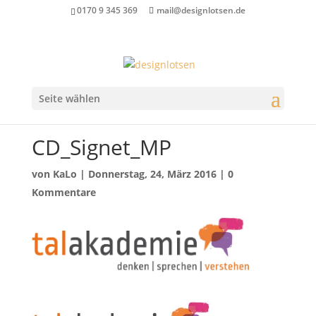
0170 9 345 369
mail@designlotsen.de
Seite wählen
CD_Signet_MP
von
KaLo
|
Donnerstag, 24, März 2016
|
0
Kommentare