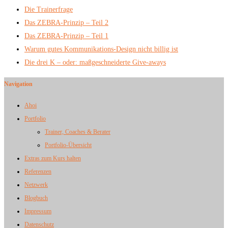
Die Trainerfrage
Das ZEBRA-Prinzip – Teil 2
Das ZEBRA-Prinzip – Teil 1
Warum gutes Kommunikations-Design nicht billig ist
Die drei K – oder: maßgeschneiderte Give-aways
Navigation
Ahoi
Portfolio
Trainer, Coaches & Berater
Portfolio-Übersicht
Extras zum Kurs halten
Referenzen
Netzwerk
Blogbuch
Impressum
Datenschutz