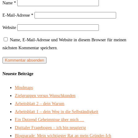
Name
*
E-Mail-Adresse
*
Website
Name, E-Mail-Adresse und Website in diesem Browser für meinen
nächsten Kommentar speichern.
Neueste Beiträge
Mindmaps
Zielgruppen versus Wunschkunden
Arbeitsblatt 2 – dein Warum
Arbeitsblatt 1 – dein Weg in die Selbständigkeit
Ein Dutzend Geheimnisse über mich …
Digitaler Fragebogen – ich bin neugierig
Blogparade: Mein wichtigster Rat an mein Gründer-Ich