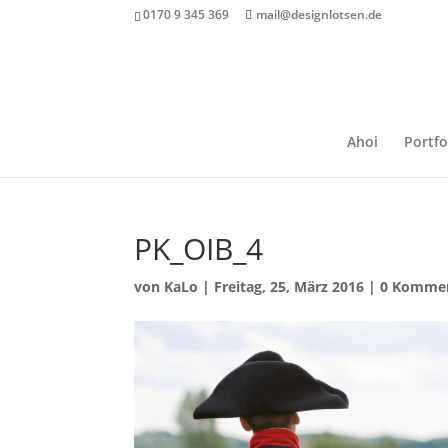
0170 9 345 369
mail@designlotsen.de
Ahoi
Portfo
PK_OIB_4
von
KaLo
|
Freitag, 25, März 2016
|
0 Komme