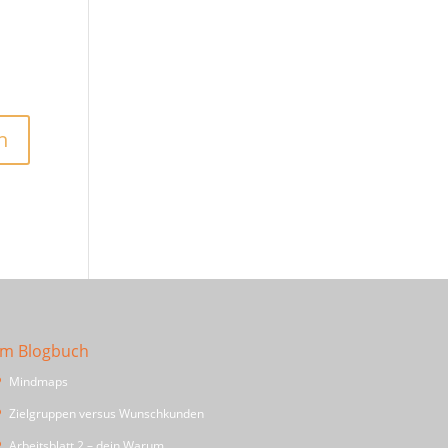
Im Blogbuch
Mindmaps
Zielgruppen versus Wunschkunden
Arbeitsblatt 2 – dein Warum