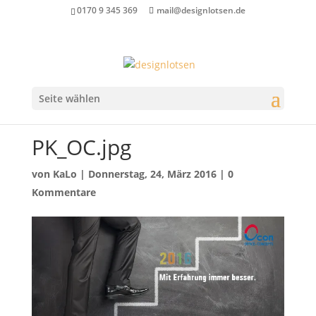
0170 9 345 369
mail@designlotsen.de
Seite wählen
PK_OC.jpg
von
KaLo
|
Donnerstag, 24, März 2016
|
0
Kommentare