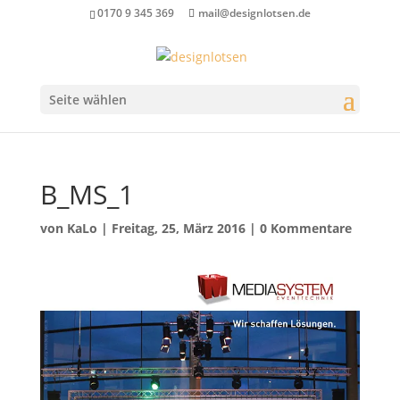
0170 9 345 369
mail@designlotsen.de
Seite wählen
B_MS_1
von
KaLo
|
Freitag, 25, März 2016
|
0 Kommentare