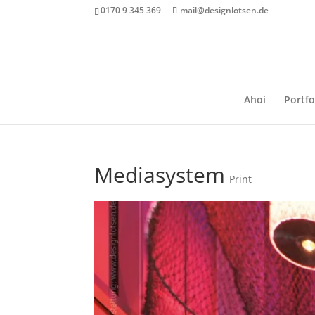
0170 9 345 369
mail@designlotsen.de
Ahoi
Portfo
Mediasystem
Print