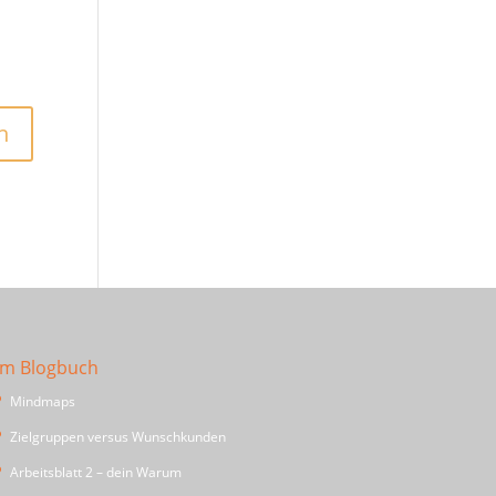
Im Blogbuch
Mindmaps
Zielgruppen versus Wunschkunden
Arbeitsblatt 2 – dein Warum