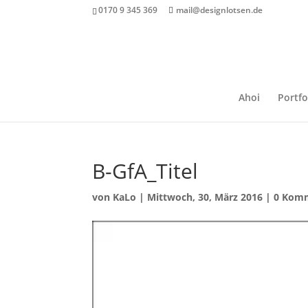
0170 9 345 369
mail@designlotsen.de
Ahoi
Portfo
B-GfA_Titel
von
KaLo
|
Mittwoch, 30, März 2016
|
0 Kom