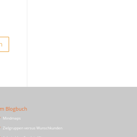
Im Blogbuch
Mindmaps
Zielgruppen versus Wunschkunden