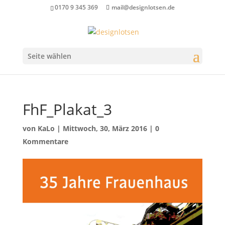
0170 9 345 369
mail@designlotsen.de
Seite wählen
FhF_Plakat_3
von
KaLo
|
Mittwoch, 30, März 2016
|
0
Kommentare