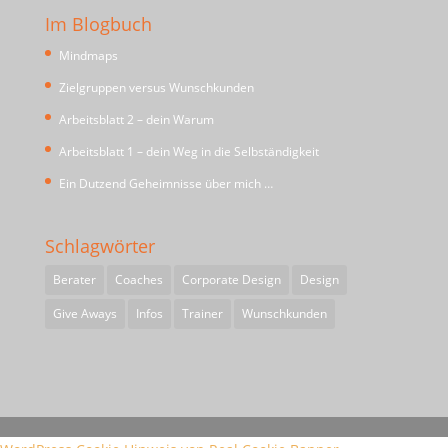
Im Blogbuch
Mindmaps
Zielgruppen versus Wunschkunden
Arbeitsblatt 2 – dein Warum
Arbeitsblatt 1 – dein Weg in die Selbständigkeit
Ein Dutzend Geheimnisse über mich …
Schlagwörter
Berater
Coaches
Corporate Design
Design
Give Aways
Infos
Trainer
Wunschkunden