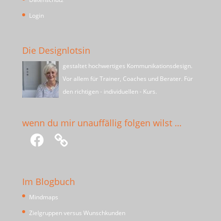
Login
Die Designlotsin
gestaltet hochwertiges Kommunikationsdesign.
Vor allem für Trainer, Coaches und Berater. Für
den richtigen - individuellen - Kurs.
wenn du mir unauffällig folgen wilst …
Facebook
Im Blogbuch
Mindmaps
Zielgruppen versus Wunschkunden