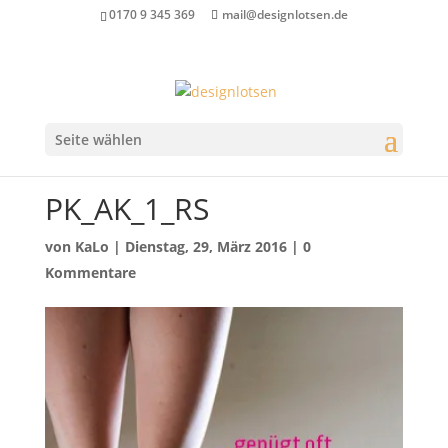
0170 9 345 369
mail@designlotsen.de
Seite wählen
PK_AK_1_RS
von
KaLo
|
Dienstag, 29, März 2016
|
0
Kommentare