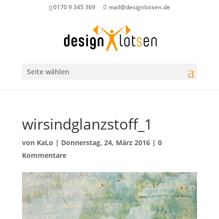
0170 9 345 369
mail@designlotsen.de
Seite wählen
wirsindglanzstoff_1
von
KaLo
|
Donnerstag, 24, März 2016
|
0
Kommentare