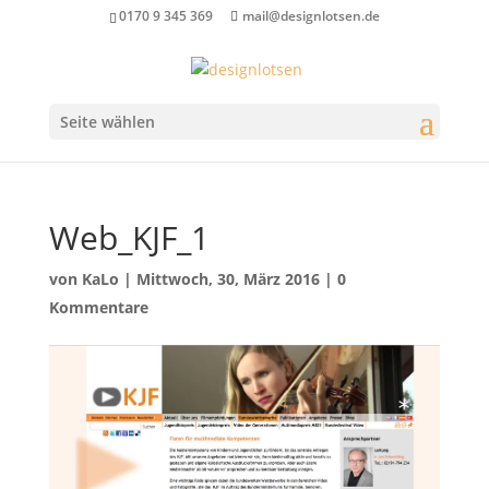
0170 9 345 369
mail@designlotsen.de
Seite wählen
Web_KJF_1
von
KaLo
|
Mittwoch, 30, März 2016
|
0
Kommentare