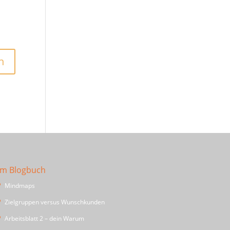
Im Blogbuch
Mindmaps
Zielgruppen versus Wunschkunden
Arbeitsblatt 2 – dein Warum