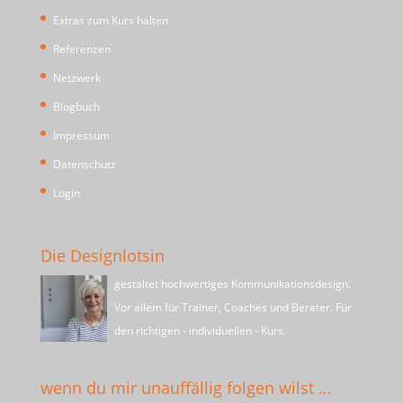
Extras zum Kurs halten
Referenzen
Netzwerk
Blogbuch
Impressum
Datenschutz
Login
Die Designlotsin
gestaltet hochwertiges Kommunikationsdesign.
Vor allem für Trainer, Coaches und Berater. Für
den richtigen - individuellen - Kurs.
wenn du mir unauffällig folgen wilst …