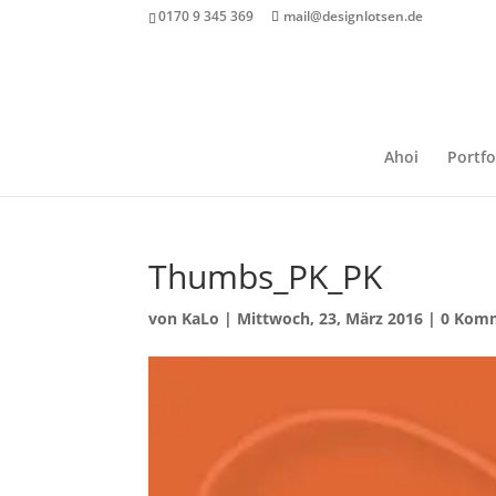
0170 9 345 369
mail@designlotsen.de
Ahoi
Portfo
Thumbs_PK_PK
von
KaLo
|
Mittwoch, 23, März 2016
|
0 Kom