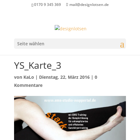
0170 9 345 369
mail@designlotsen.de
Seite wählen
YS_Karte_3
von
KaLo
|
Dienstag, 22, März 2016
|
0
Kommentare