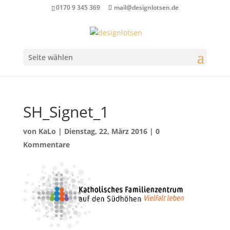
0170 9 345 369
mail@designlotsen.de
Seite wählen
SH_Signet_1
von
KaLo
|
Dienstag, 22, März 2016
|
0
Kommentare