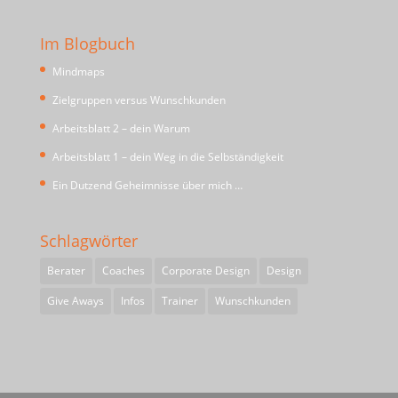
Im Blogbuch
Mindmaps
Zielgruppen versus Wunschkunden
Arbeitsblatt 2 – dein Warum
Arbeitsblatt 1 – dein Weg in die Selbständigkeit
Ein Dutzend Geheimnisse über mich …
Schlagwörter
Berater
Coaches
Corporate Design
Design
Give Aways
Infos
Trainer
Wunschkunden