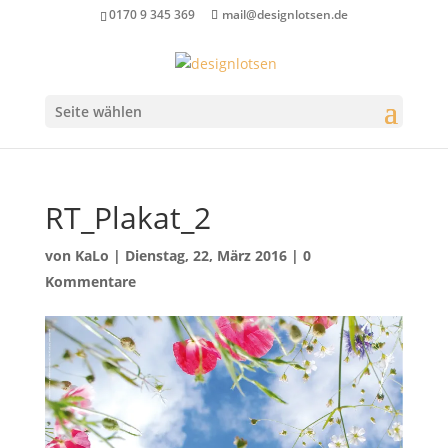
0170 9 345 369
mail@designlotsen.de
Seite wählen
RT_Plakat_2
von
KaLo
|
Dienstag, 22, März 2016
|
0
Kommentare