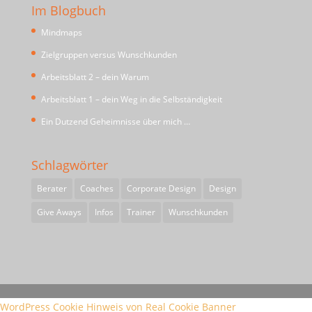
Im Blogbuch
Mindmaps
Zielgruppen versus Wunschkunden
Arbeitsblatt 2 – dein Warum
Arbeitsblatt 1 – dein Weg in die Selbständigkeit
Ein Dutzend Geheimnisse über mich …
Schlagwörter
Berater
Coaches
Corporate Design
Design
Give Aways
Infos
Trainer
Wunschkunden
WordPress Cookie Hinweis von Real Cookie Banner