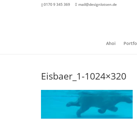
0170 9 345 369
mail@designlotsen.de
Ahoi
Portfo
Eisbaer_1-1024×320