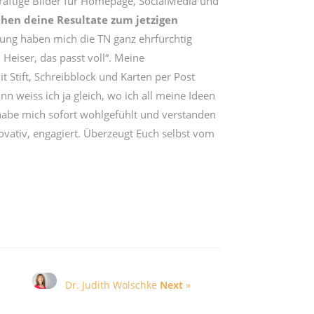
äftige Bilder für Homepage, SocialMedia und
hen deine Resultate zum jetzigen
dung haben mich die TN ganz ehrfürchtig
Heiser, das passt voll“. Meine
Stift, Schreibblock und Karten per Post
n weiss ich ja gleich, wo ich all meine Ideen
 habe mich sofort wohlgefühlt und verstanden
nnovativ, engagiert. Überzeugt Euch selbst vom
Dr. Judith Wolschke
Next
»