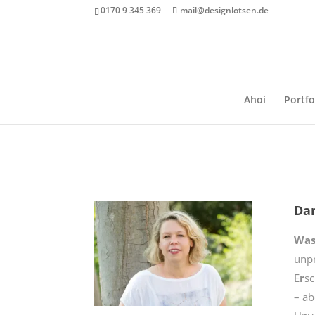
0170 9 345 369
mail@designlotsen.de
Ahoi
Portfo
Dan
Was
unpr
E
r
sc
– ab