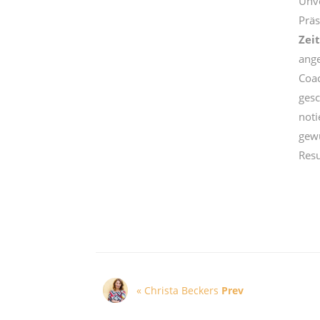
Unve
Präs
Zei
ange
Coac
gesc
noti
gewu
Resu
« Christa Beckers
Prev