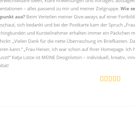
rwechselbare Ideen, klare Anweisungen und Vorlagen, aussagekr
entationen – alles passend zu mir und meiner Zielgruppe.
Wie se
tpunkt aus?
Beim Verteilen meiner Give-aways auf einer Fortbil
schaut, sich bedankt und bei der Postkarte kam der Spruch „Frau 
hingkunden und Kursteilnehmer erhalten immer ein Päckchen mit 
hickt: „Vielen Dank für die nette Überraschung im Briefkasten. Dan
eren kann.“ „Frau Heiser, ich war schon auf Ihrer Homepage. Ich
sst!“ Katja Lotze ist MEINE Designlotsin – individuell, kreativ, i
ltat!